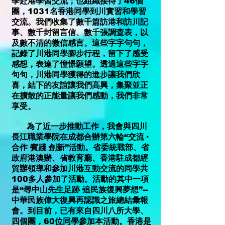
學赴港學習交流；也組織接待了46個
團，1031名香港同學到川實習和學習
交流。我們收集了數千篇訪港和訪川記
事、數千封留言信、數千張調查表，以
及數不清的微信感言。這些字字句句，
記錄了川港同學腳步行程，留下了感受
感想，表達了憧憬願望。透過這些字字
句句，川港同學獲得的進步讓我們欣
喜，結下的友誼讓我們高興，集聚並正
在擴散的正能量讓我們感動，我們非常
享受。
為了近一步推動工作，我會與四川
長江職業學院在成都合辦第六輪“交流·
合作·實踐·創新”活動。省委統戰部、省
政府港澳辦、省教育廳、香港駐成都經
貿辦領導和參加川港互動交流的同學共
100多人參加了活動。活動的其中一項
是“尋中山先生足跡·追民族復興夢想”--
中華民族偉大復興再認識之旅總結彙報
會。到目前，已有來自四川八所大學、
四個團，60位同學參加本活動。香港是