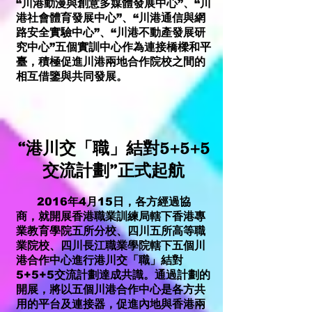
“川港動漫與創意多媒體發展中心”、“川
港社會體育發展中心”、“川港通信與網
路安全實驗中心”、“川港不動產發展研
究中心”五個實訓中心作為連接橋樑和平
臺，積極促進川港兩地合作院校之間的
相互借鑒與共同發展。
“港川交「職」結對5+5+5
交流計劃”正式起航
2016年4月15日，各方經過協
商，就開展香港職業訓練局轄下香港專
業教育學院五所分校、四川五所高等職
業院校、四川長江職業學院轄下五個川
港合作中心進行港川交「職」結對
5+5+5交流計劃達成共識。通過計劃的
開展，將以五個川港合作中心是各方共
用的平台及連接器，促進內地與香港兩