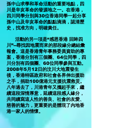
孫中山求學和革命活動的重要地點，四
川是辛亥革命的發源地之一。在香港，
四川同學分別與30位香港同學一起分享
孫中山及辛亥革命的點點滴滴，認清歷
史，找准方向，明確責任。
活動的另一項是“感恩香港 回眸四
川”--尋找因地震而來的那段緣分總結彙
報會。這是香港青年事務委員資助的專
案，香港分別有三個團、64位同學，四
川分別有四個團、60位同學參與互動。
2008年5月12日的汶川大地震發生
後，香港特區政府和社會各界伸出援助
之手，捐助100億港元支援抗震救災。
八年過去了，川港青年又攜起手來，繼
續這段深情厚意，延續這段感人緣分，
共同續寫這人性的善良、社會的友愛、
慈善的魅力，更重要的是體現了內地香
港一家人的情懷。