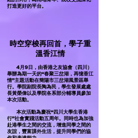
打造更好的平台。
時空穿梭再回首，學子重
溫香江情
4月9日，由香港之友協會（四川）
舉辦為期一天的“春聚三岔湖，再憶香江
情”主題活動在簡陽市三岔湖風景區舉
行。學院副院長陶為民，學生發展處處
長黃榮偉以及學院各系部分輔導員參加
本次活動。
本次活動為慶祝“四川大學生香港
行”社會實踐活動五周年。同時也為加強
赴港學生之間的交流，增進同學之間的
友誼，豐富課外生活，提升同學們的協
作和表達能力。