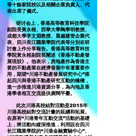
等十餘家院校以及相關企業負責人、代
表出席了儀式。
研讨会上，香港高等教育科技學院
副院長黃永根、西華大學陶學明教授、
成都大學李文淵教授、晨越建管企業代
表、四川長江職業學院代表等分別在研
討會上作分享報告。香港高等教育科技
學院黃永根副院長闡述《香港不動產發
展現狀》。他表示，房地產作為香港主
要的不動產業在經濟發展中有著重要作
用，期望“川港不動產發展研究中心”搭
起四川與香港不動產研究互動的橋樑，
進一步推進川港資源分享，為內地及香
港學者相互交流提供廣闊平臺。
此次川港高校結對活動是2015年
川港高校結對交流計畫的延續和拓展。
在原有“川港青年互動交流”活動的基礎
上，將活動向縱深推進，利用設在四川
长江職業學院的“川港金融實驗中心”、