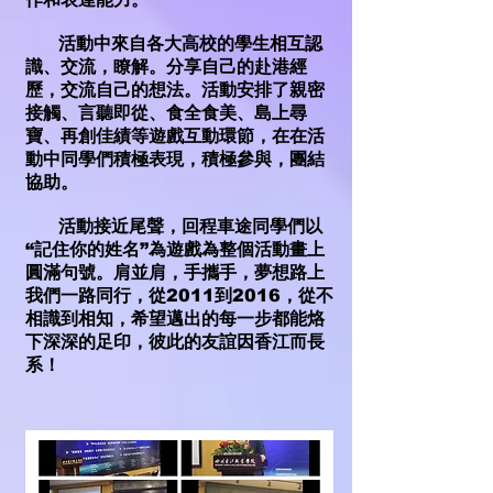
活動中來自各大高校的學生相互認
識、交流，瞭解。分享自己的赴港經
歷，交流自己的想法。活動安排了親密
接觸、言聽即從、食全食美、島上尋
寶、再創佳績等遊戲互動環節，在在活
動中同學們積極表現，積極參與，團結
協助。
活動接近尾聲，回程車途同學們以
“記住你的姓名”為遊戲為整個活動畫上
圓滿句號。肩並肩，手攜手，夢想路上
我們一路同行，從2011到2016，從不
相識到相知，希望邁出的每一步都能烙
下深深的足印，彼此的友誼因香江而長
系！