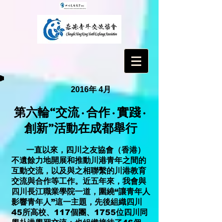
2016年 4月
第六輪“交流·合作·實踐·
創新”活動在成都舉行
一直以來，四川之友協會（香港）
不遺餘力地開展和推動川港青年之間的
互動交流，以及與之相聯繫的川港教育
交流與合作等工作。近五年來，我會與
四川長江職業學院一道，圍繞“讓青年人
影響青年人”這一主題，先後組織四川
45所高校、117個團、1755位四川同