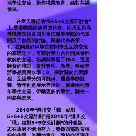
地學生交流，聚焦職業教育，結對共謀
發展。
在當天舉行的“5+5+5交流研討會”
上,香港職業訓練局的代表、四川五所高
等職業院校及四川長江職業學院的代表
開展了熱烈的討論。與會代表表示：
1、在開展好兩地院校間學生互訪交流
的基礎之上，可商討雙方合作開展骨幹
教師的交流、培訓與學習工作;2、通過
師資的培訓，提升管理、教學、科研等
辦學品質與水準；3、探討關於合辦課
程、互認學分的可能;4、通過舉辦競
賽、青年創意展示等活動，促進兩地青
年學生交流，帶動更多的學生、院校一
同參與進來。
2016年“港川交「職」結對
5+5+5交流計劃”是2015年“港川交
「職」結對5+5交流計劃”的升級版，
志在通過不懈地努力，發揮西部教育樞
紐的作用，為兩地青年、院校交流深化