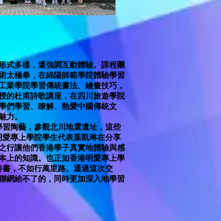
形式多樣，還強調互動體驗。課程團
術太極拳，在綿陽師範學院體驗學習
工業學院學習傳統書法、繪畫技巧，
授的杜甫詩歌講座，在四川旅遊學院
學們學習、瞭解、熱愛中國傳統文
魅力。
學習陶藝，參觀北川地震遺址，這些
明愛專上學院學生代表葉凱琳在分享
之行讓他們香港學子真實地體驗與感
本上的知識。也正如香港明愛專上學
卷書，不如行萬里路。通過這次交
聯網給不了的，同時更加深入地學習