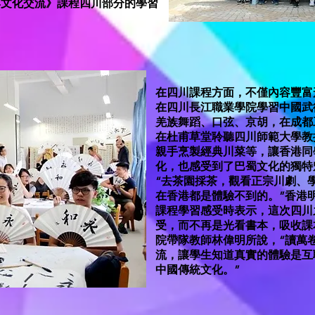
與文化交流》課程四川部分的學習
在四川課程方面，不僅內容豐富
在四川長江職業學院學習中國武
羌族舞蹈、口弦、京胡，在成都
在杜甫草堂聆聽四川師範大學教
親手烹製經典川菜等，讓香港同
化，也感受到了巴蜀文化的獨特
“去茶園採茶，觀看正宗川劇、
在香港都是體驗不到的。”香港
課程學習感受時表示，這次四川
受，而不再是光看書本，吸收課
院帶隊教師林偉明所說，“讀萬
流，讓學生知道真實的體驗是互
中國傳統文化。”