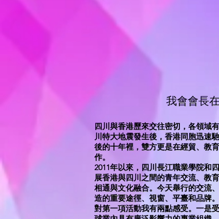
我會會長
四川與香港歷來交往密切，各領域有著
川特大地震發生後，香港同胞迅速
後的十年裡，雙方更是在經貿、教
作。
2011年以來，四川長江職業學院
展香港與四川之間的青年交流、教
相通與文化融合。今天舉行的交流
造的重要途徑、視窗、平臺和品牌
對第一項活動我有兩點感受。一是受寵若
球業內具有廣泛影響力的專業組織