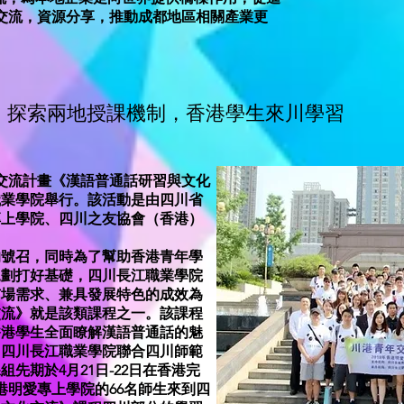
交流，資源分享，推動成都地區相關產業更
探索兩地授課機制，香港學生來川學習
動交流計畫《漢語普通話研習與文化
職業學院舉行。該活動是由四川省
專上學院、四川之友協會（香港）
的號召，同時為了幫助香港青年學
規劃打好基礎，四川長江職業學院
市場需求、兼具發展特色的成效為
交流》就是該類課程之一。該課程
香港學生全面瞭解漢語普通話的魅
。四川長江職業學院聯合四川師範
先期於4月21日-22日在香港完
港明愛專上學院的66名師生來到四