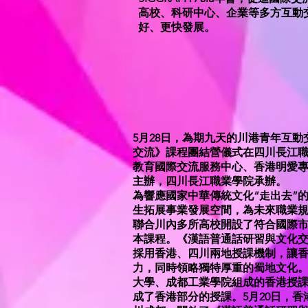
高校、科研中心、企業等多方互動
好、更快發展。
5月28日，為期九天的川港青年互
交流》課程團結營儀式在四川長江
教育國際交流服務中心、香港明愛
主辦，四川長江職業學院承辦。
為響應國家中華傳統文化“走出去”
生拓展事業發展空間，為未來職業
聯合川內多所高校開設了符合國際
本課程。《漢語普通話研習與文化
採用香港、四川兩地授課機制，讓
力，同時領略獨特厚重的蜀地文化
大學、成都工業學院組成的香港授課組
成了香港部分的授課。5月20日，香