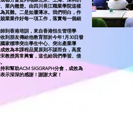
佬、業內翹楚。由四川長江職業學院這樣
勉為其難。二是如履薄冰。我們明白，作
兢兢業業作好每一項工作，落實每一個細
老師到香港培訓，來自香港恒生管理學
收到朋友傳給他教育部於今年1月30日發
現國家標準突出學生中心、突出產業導
的成效為本課程品質原則不謀而合，高度
的宋教授異常興奮，這也給我們學習、借
心。
幫助ACM SIGGRAPH分會，成效為
們表示深深的感謝！謝謝大家！