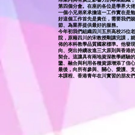
第四個分會。在座的各位是學界大
一個小兄弟來承擔這一工作實在是
好這個工作首先是責任，需要我們
節、為業界提供最好的服務。
今年初我們組織四川五所高校25位
院，原籍四川的宋教授剛講完課，就
佈的本科教學品質國家標準。他發
向、突出持續改進三大原則與香港
契合。這讓具有兩地資深教學經驗
鑒、融合與利用各種資源增添了信
最後，向所有參與、關心、愛護、支持和
本課程、香港青年在川實習的朋友