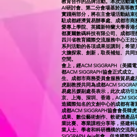
教育合作的品牌活動。本次活動還包含
AI研討會、第二分會場基於高等
實踐兩部分，將在主會場活動結束
駐成都經濟貿易辦事處、成都市商務委
愛專上學院、英國新特蘭大學香港
都夏爾數碼科技有限公司、成都理想
四川省教育國際交流服務中心王拉沙
系列活動的各項成果並講到，希望
大膽探索、創新，取長補短、共同
空間。
會上，經ACM SIGGRAPH（
都ACM SIGGRAPH協會正式成立
生、成都市商務委員會服務貿易處呂媛
虎副教授共同為成都ACM SIGG
易處呂媛副處長表示，此次成功引進A
京、上海、深圳、香港，ACM SI
造國際知名的文創中心的成都有著
成都ACM SIGGRAPH協會會
成果、數位藝術創作、軟硬體產品
業比賽、專業課程分享等，搭建科
業人士、學者和科研機構的交流與合
SIGGRAPH Asia年會，促進