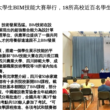
大學生BIM技能大賽舉行，18所高校近百名學
）技術發展迅猛。BIM技術在設
展現出的超強整合能力為設計單
理單位、供應單位提供了一個共同
人才的培養卻遠遠跟不上BIM發展
，搭建一個學生展示技能的平
創新杯”BIM技能大賽在四川長江職
四川農業大學、四川師範大學、成
建築職業技術學院等18所省內知名
賽。
會長沈津慧介紹，四川省50余家建
都有十多所院校新開BIM課程。截
院校基本都開設了BIM課程，部分
課程。中國建設教育協會去年組織的
試分兩批進行，全國共有1萬3千餘
考點共520餘人參加了考試。“可
的教學課程推進、各項考試和競賽都