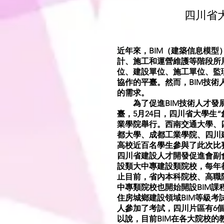
四川省
近年來，BIM（建築信息模型
計、施工和運營維護等階段所
位、建設單位、施工單位、監
協作的平臺。然而，BIM技術
的需求。
為了促進BIM技術人才發展
臺，5月24日，四川省大學生“
業學院舉行。西南交通大學、
都大學、成都工業學院、四川
高校近百名學生參與了此次比
四川省建設人才開發促進會副
設類大中專建設類院校，每年
止目前，省內本科院校、高職
中專類院校也開始開設BIM
住房城鄉建設領域BIM等級考
人參加了考試，四川片區有6個
以說，目前BIM在各大院校