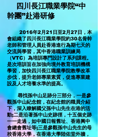
四川長江職業學院“中
幹團”赴港研修
2016年2月21日至2月27日，本
會組織了四川長江職業學院約30名骨幹
老師和管理人員赴香港進行為期七天的
交流與學習，其中香港職業訓練局
（VTC）為培訓專門設計了系列課程。
是次培訓旨在加強向境外教育培訓機構
學習，加快四川長江職業學院教學改革
步伐，提升老師專業素質，促進專業建
設及人才培養水準的提高。
尋找孫中山足跡分三部分，一是參
觀孫中山紀念館，在紀念館的職員介紹
下，深入瞭解國父孫中山先生在港的活
動;二是沿著孫中山史跡徑，十五個史跡
一一走過，如中國日報舊址、香港興中
會總會舊址等;三是參觀孫中山先生的母
校香港大學，在香港大學陸佑堂外牆，