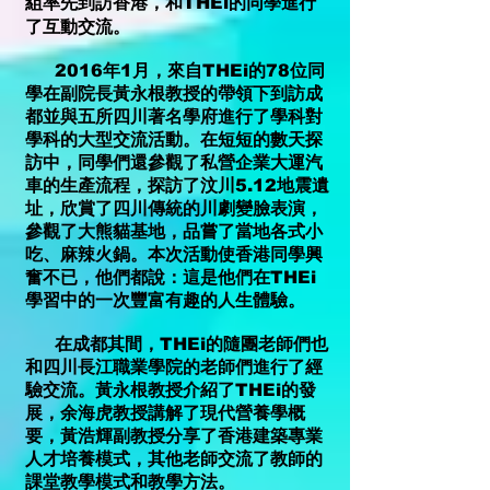
組率先到訪香港，和THEi的同學進行
了互動交流。
2016年1月，來自THEi的78位同
學在副院長黃永根教授的帶領下到訪成
都並與五所四川著名學府進行了學科對
學科的大型交流活動。在短短的數天探
訪中，同學們還參觀了私營企業大運汽
車的生產流程，探訪了汶川5.12地震遺
址，欣賞了四川傳統的川劇變臉表演，
參觀了大熊貓基地，品嘗了當地各式小
吃、麻辣火鍋。本次活動使香港同學興
奮不已，他們都說：這是他們在THEi
學習中的一次豐富有趣的人生體驗。
在成都其間，THEi的隨團老師們也
和四川長江職業學院的老師們進行了經
驗交流。黃永根教授介紹了THEi的發
展，余海虎教授講解了現代營養學概
要，黃浩輝副教授分享了香港建築專業
人才培養模式，其他老師交流了教師的
課堂教學模式和教學方法。