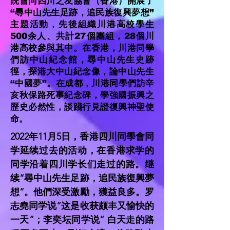
院會同四川之友協會（香港）開展了
“尋中山先生足跡，追民族復興夢想”
主題活動，先後組織川港高校學生
500余人、共計27個團組，28個川
港高校參與其中。在香港，川港同學
們訪中山紀念館，尋中山先生史跡
徑，探港大中山紀念像，論中山先生
“中國夢”。在成都，川港同學們訪辛
亥秋保路死事紀念碑，學強國振興之
歷史必然性，談踐行見證復興神聖使
命。
2022年11月5日，香港四川同學會同
学延续过去的活动，在香港求学的
同学沿着四川学长们走过的路。继
续“尋中山先生足跡，追民族復興夢
想”。他們深受激勵，獲益良多。罗
志堯同学说“这是收获颇丰又愉快的
一天“；李奕坛同学说“ 白天走的路