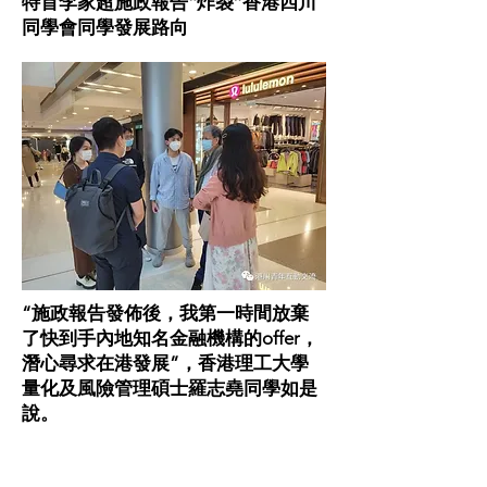
特首李家超施政報告“炸裂”香港四川
同學會同學發展路向
“施政報告發佈後，我第一時間放棄
了快到手內地知名金融機構的offer，
潛心尋求在港發展”，香港理工大學
量化及風險管理碩士羅志堯同學如是
說。
近期李家超發佈的施政報告內容豐
富，最大特點是集聚人才動能，發動