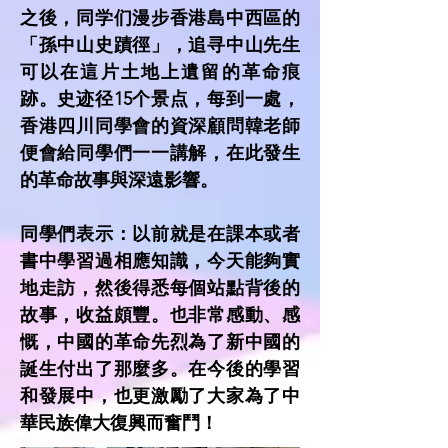
之後，同学们漫步香港島中西區的
「孫中山史蹟徑」，追寻中山先生
可以在這片土地上遺留的革命痕
跡。史迹径15个景点，每到一處，
香港四川同學會的資深顧問韓老師
便會給同學們一一講解，在此發生
的革命故事與深遠影響。
同學們表示：以前就是在課本或者
書中學習過相應知識，今天能夠實
地走訪，然後得悉每個站點背後的
故事，收益頗豐。也非常感動、感
慨，中國的革命先烈為了新中國的
誕生付出了那麼多。在今後的學習
和發展中，也更激勵了大家為了中
華民族偉大復興而奮鬥！