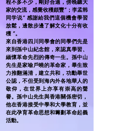
程不多不少，剛好合適，傍晚聽大
家的交流，感覺收穫頗豐”；李孟韩
同学说“ 感謝給我們這個機會學習
放鬆，邊散步邊了解文化十分有收
穫 ”。
來自香港四川同學會的同學們先是
來到孫中山紀念館，來認真學習、
緬懷革命先烈的傳奇一生。孫中山
先生是家喻戶曉的革命家，畢生致
力推翻滿清，建立共和，功勳舉世
公認，不但受到海內外各地華人的
敬仰，在世界上亦享有崇高的聲
譽。孫中山先生與香港關係密切，
他在香港接受中學和大學教育，並
在此孕育革命思想和籌劃革命起義
活動。