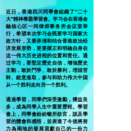
近日，香港四川同學會組織了“二十
大”精神專題學習會。学习会在香港金
融核心区一间律师事务所会议室举
行，希望本次学习会既要学习国家大
政方针，又要弄清和结合香港政治经
济发展形势，更要摆正和明确自身在
这一伟大历史进程的位置和责任。通
过学习，要堅定歷史自信，增強歷史
主動，敢於鬥爭、敢於勝利，埋頭苦
幹、銳意進取，参与和助力伟大中国
从一个胜利走向另一个胜利。
通過學習，同學們深受激勵，獲益良
多，成為同學人生中重要歷程。學習
會上，同學會紛紛暢所欲言，談及學
習的體會和感悟，並表達了今後將努
力為兩地的發展貢獻自己的一份力